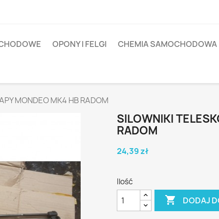
OCHODOWE
OPONY I FELGI
CHEMIA SAMOCHODOWA
LAPY MONDEO MK4 HB RADOM
SILOWNIKI TELES
RADOM
24,39 zł
Ilość

DODAJ D