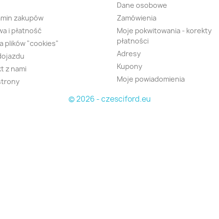
Dane osobowe
amin zakupów
Zamówienia
a i płatność
Moje pokwitowania - korekty
płatności
ka plików "cookies"
Adresy
dojazdu
Kupony
t z nami
Moje powiadomienia
strony
© 2026 - czesciford.eu