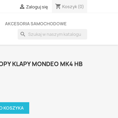
shopping_cart

Koszyk
(0)
Zaloguj się
AKCESORIA SAMOCHODOWE
search
KOPY KLAPY MONDEO MK4 HB
O KOSZYKA