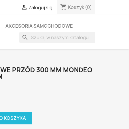
shopping_cart

Koszyk
(0)
Zaloguj się
AKCESORIA SAMOCHODOWE
search
WE PRZÓD 300 MM MONDEO
M
O KOSZYKA