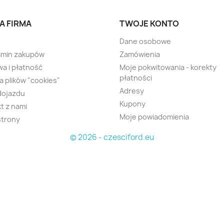
A FIRMA
TWOJE KONTO
Dane osobowe
amin zakupów
Zamówienia
a i płatność
Moje pokwitowania - korekty
płatności
ka plików "cookies"
Adresy
dojazdu
Kupony
t z nami
Moje powiadomienia
strony
© 2026 - czesciford.eu