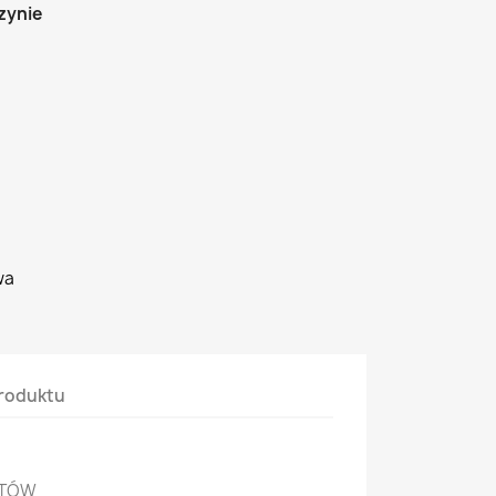
zynie
wa
roduktu
NTÓW