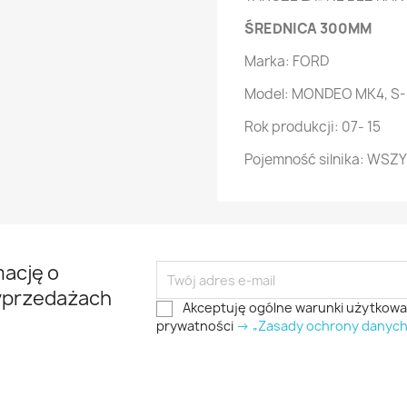
ŚREDNICA 300MM
Marka: FORD
Model: MONDEO MK4, S
Rok produkcji: 07- 15
Pojemność silnika: WSZ
mację o
yprzedażach
Akceptuję ogólne warunki użytkowani
prywatności
-> „Zasady ochrony danyc