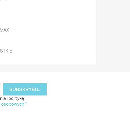
-MAX
YSTKIE
a i politykę
h osobowych.”