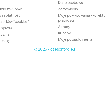
Dane osobowe
amin zakupów
Zamówienia
a i płatność
Moje pokwitowania - korekty
płatności
ka plików "cookies"
Adresy
dojazdu
Kupony
t z nami
Moje powiadomienia
strony
© 2026 - czesciford.eu