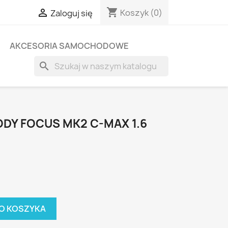
shopping_cart

Koszyk
(0)
Zaloguj się
AKCESORIA SAMOCHODOWE
search
Y FOCUS MK2 C-MAX 1.6
O KOSZYKA