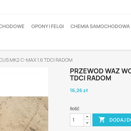
OCHODOWE
OPONY I FELGI
CHEMIA SAMOCHODOWA
US MK2 C-MAX 1.6 TDCI RADOM
PRZEWOD WAZ WOD
TDCI RADOM
16,26 zł
Ilość

DODAJ D