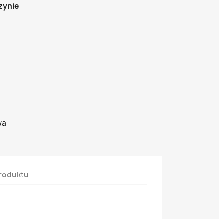
zynie
wa
roduktu