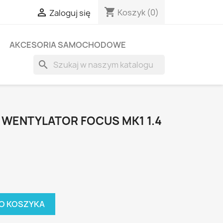
shopping_cart

Koszyk
(0)
Zaloguj się
AKCESORIA SAMOCHODOWE
search
WENTYLATOR FOCUS MK1 1.4
O KOSZYKA