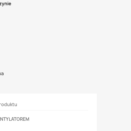
zynie
wa
roduktu
ENTYLATOREM