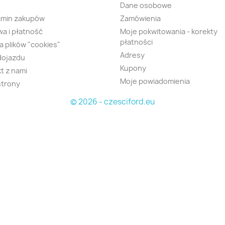
Dane osobowe
amin zakupów
Zamówienia
a i płatność
Moje pokwitowania - korekty
płatności
ka plików "cookies"
Adresy
dojazdu
Kupony
t z nami
Moje powiadomienia
strony
© 2026 - czesciford.eu