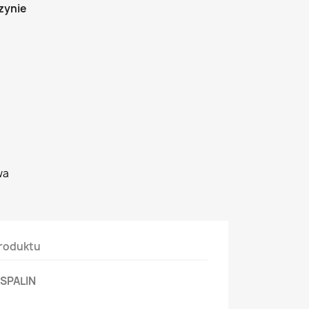
zynie
wa
roduktu
SPALIN