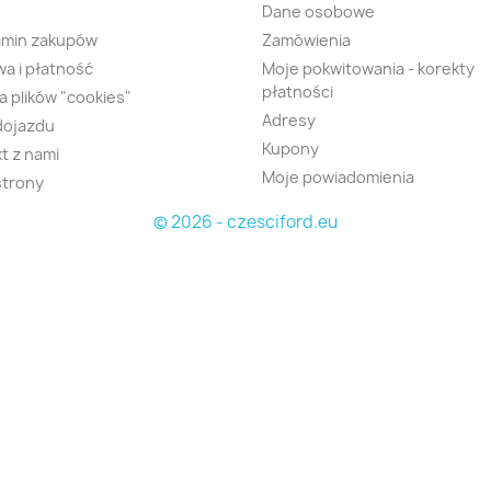
Dane osobowe
amin zakupów
Zamówienia
a i płatność
Moje pokwitowania - korekty
płatności
ka plików "cookies"
Adresy
dojazdu
Kupony
t z nami
Moje powiadomienia
strony
© 2026 - czesciford.eu