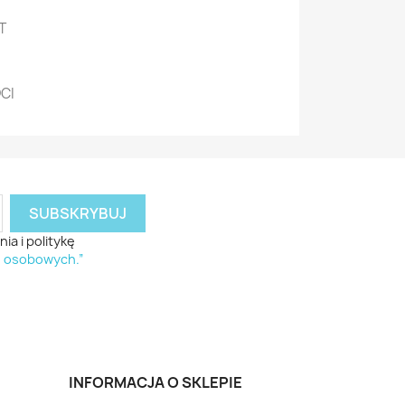
T
DCI
a i politykę
h osobowych.”
INFORMACJA O SKLEPIE