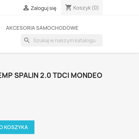
shopping_cart

Koszyk
(0)
Zaloguj się
AKCESORIA SAMOCHODOWE
search
EMP SPALIN 2.0 TDCI MONDEO
O KOSZYKA