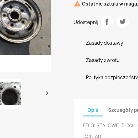

Ostatnie sztuki w maga
Udostępnij
Zasady dostawy
Zasady zwrotu
Polityka bezpieczeńst

Opis
Szczegóły p
FELGI STALOWE 15 CALI
1C15-AD