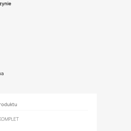
zynie
wa
roduktu
 KOMPLET