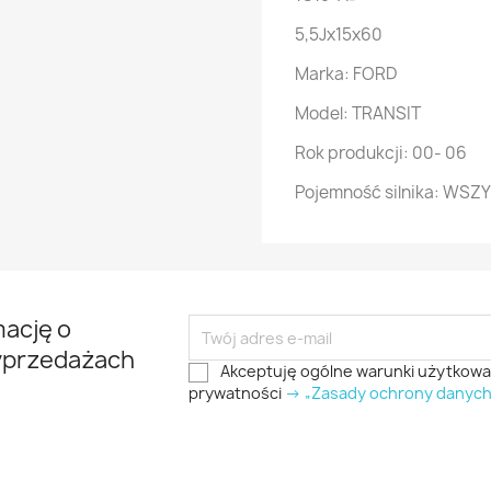
5,5Jx15x60
Marka: FORD
Model: TRANSIT
Rok produkcji: 00- 06
Pojemność silnika: WSZ
mację o
yprzedażach
Akceptuję ogólne warunki użytkowani
prywatności
-> „Zasady ochrony danyc