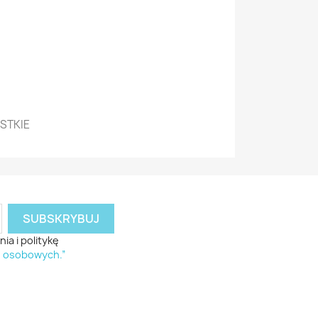
YSTKIE
a i politykę
h osobowych.”