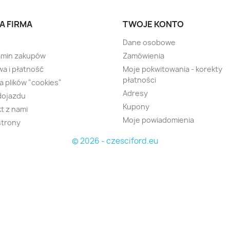
A FIRMA
TWOJE KONTO
Dane osobowe
amin zakupów
Zamówienia
a i płatność
Moje pokwitowania - korekty
płatności
ka plików "cookies"
Adresy
dojazdu
Kupony
t z nami
Moje powiadomienia
strony
© 2026 - czesciford.eu