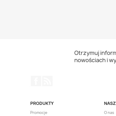
Otrzymuj infor
nowościach i w
Facebook
Rss
PRODUKTY
NASZ
Promocje
O nas