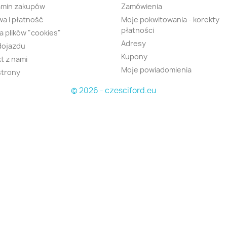
amin zakupów
Zamówienia
a i płatność
Moje pokwitowania - korekty
płatności
ka plików "cookies"
Adresy
dojazdu
Kupony
t z nami
Moje powiadomienia
strony
© 2026 - czesciford.eu