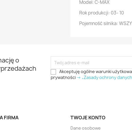
Model: C-MAX
Rok produkcji: 03- 10
Pojemność silnika: WSZ
mację o
yprzedażach
Akceptuję ogólne warunki użytkowani
prywatności
-> „Zasady ochrony danyc
A FIRMA
TWOJE KONTO
Dane osobowe