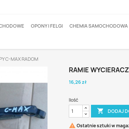
OCHODOWE
OPONY I FELGI
CHEMIA SAMOCHODOWA
APY C-MAX RADOM
RAMIE WYCIERACZ
16,26 zł
Ilość

DODAJ D

Ostatnie sztuki w maga