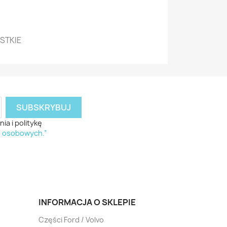
YSTKIE
a i politykę
h osobowych.”
INFORMACJA O SKLEPIE
Części Ford / Volvo