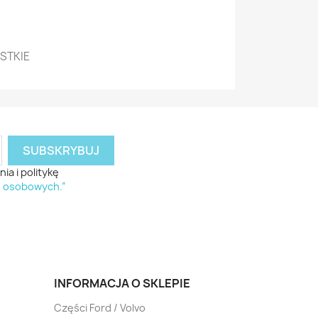
YSTKIE
a i politykę
h osobowych.”
INFORMACJA O SKLEPIE
Części Ford / Volvo