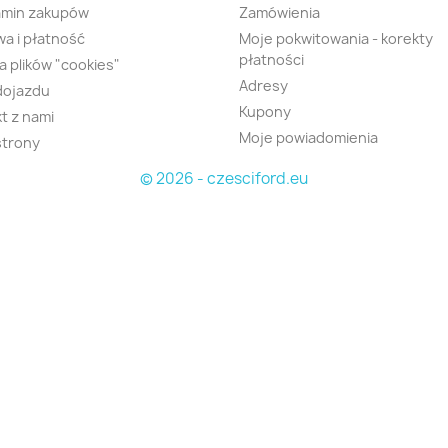
amin zakupów
Zamówienia
a i płatność
Moje pokwitowania - korekty
płatności
ka plików "cookies"
Adresy
dojazdu
Kupony
t z nami
Moje powiadomienia
strony
© 2026 - czesciford.eu