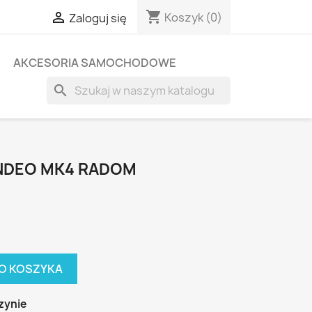
shopping_cart

Koszyk
(0)
Zaloguj się
AKCESORIA SAMOCHODOWE
search
NDEO MK4 RADOM
O KOSZYKA
zynie