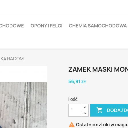
OCHODOWE
OPONY I FELGI
CHEMIA SAMOCHODOWA
MK4 RADOM
ZAMEK MASKI MO
56,91 zł
Ilość

DODAJ D

Ostatnie sztuki w maga