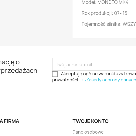
Model: MONDEO MK4
Rok produkcji: 07- 15
Pojemność silnika: WSZ
mację o
yprzedażach
Akceptuję ogólne warunki użytkowani
prywatności
-> „Zasady ochrony danyc
A FIRMA
TWOJE KONTO
Dane osobowe