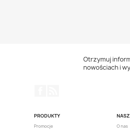
Otrzymuj infor
nowościach i w
Facebook
Rss
PRODUKTY
NASZ
Promocje
O nas