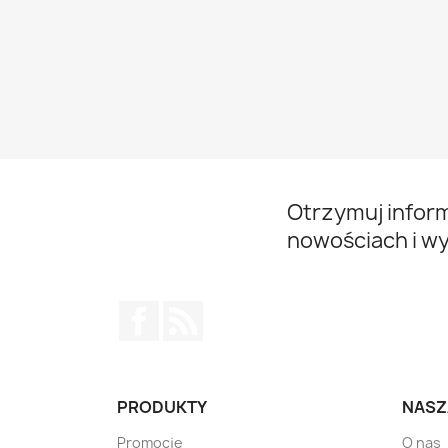
Otrzymuj infor
nowościach i w
Facebook
Rss
PRODUKTY
NASZ
Promocje
O nas