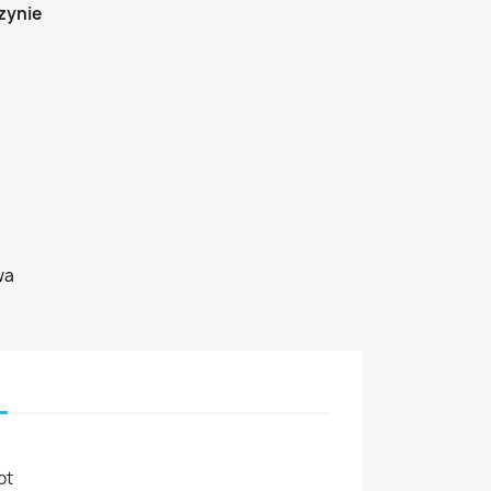
zynie
wa
ot