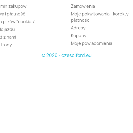
amin zakupów
Zamówienia
a i płatność
Moje pokwitowania - korekty
płatności
ka plików "cookies"
Adresy
dojazdu
Kupony
t z nami
Moje powiadomienia
strony
© 2026 - czesciford.eu