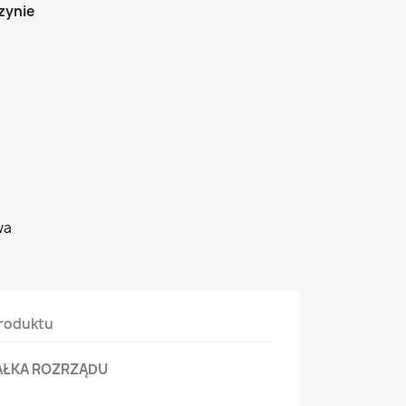
zynie
wa
roduktu
AŁKA ROZRZĄDU