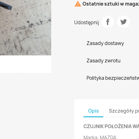

Ostatnie sztuki w maga
Udostępnij
Zasady dostawy
Zasady zwrotu
Polityka bezpieczeńst
Opis
Szczegóły p
CZUJNIK POŁOŻENIA W
Marka: MAZDA