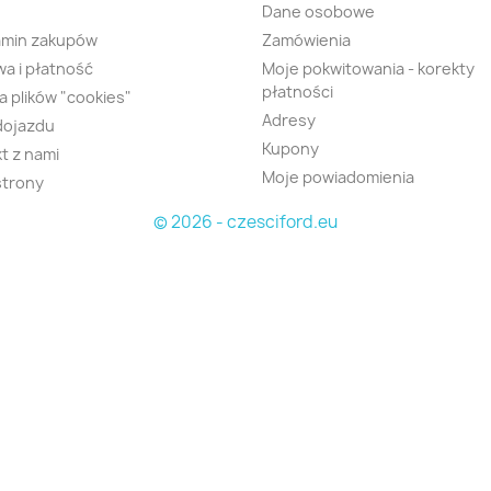
Dane osobowe
amin zakupów
Zamówienia
a i płatność
Moje pokwitowania - korekty
płatności
ka plików "cookies"
Adresy
dojazdu
Kupony
t z nami
Moje powiadomienia
strony
© 2026 - czesciford.eu