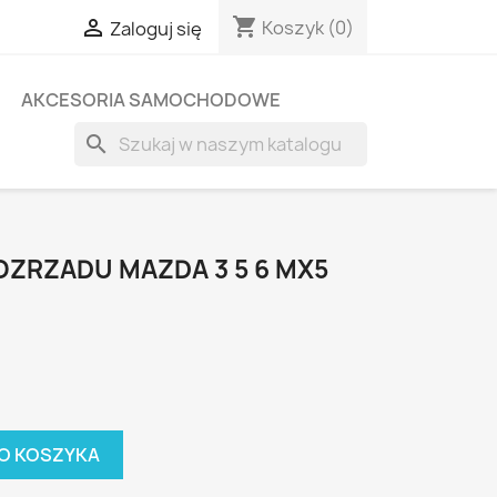
shopping_cart

Koszyk
(0)
Zaloguj się
AKCESORIA SAMOCHODOWE
search
OZRZADU MAZDA 3 5 6 MX5
O KOSZYKA