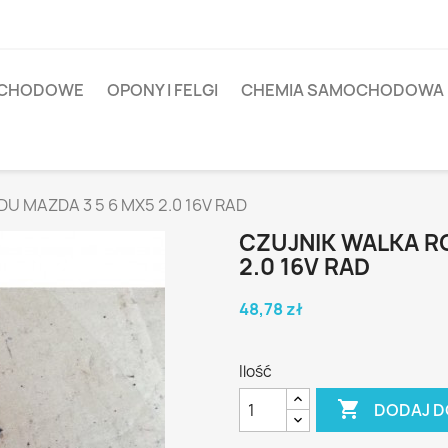
OCHODOWE
OPONY I FELGI
CHEMIA SAMOCHODOWA
 MAZDA 3 5 6 MX5 2.0 16V RAD
CZUJNIK WALKA R
2.0 16V RAD
48,78 zł
Ilość

DODAJ D