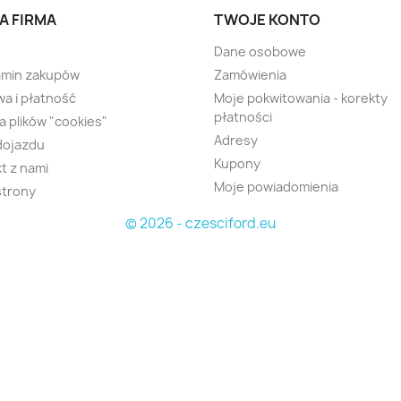
A FIRMA
TWOJE KONTO
Dane osobowe
amin zakupów
Zamówienia
a i płatność
Moje pokwitowania - korekty
płatności
ka plików "cookies"
Adresy
dojazdu
Kupony
t z nami
Moje powiadomienia
strony
© 2026 - czesciford.eu