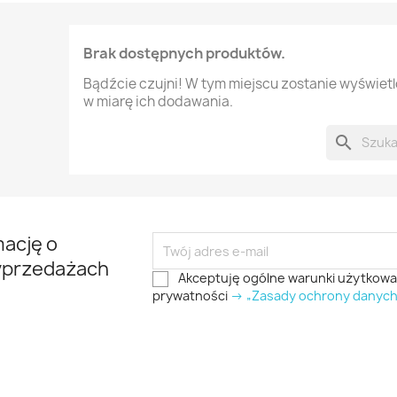
Brak dostępnych produktów.
Bądźcie czujni! W tym miejscu zostanie wyświet
w miarę ich dodawania.
search
mację o
yprzedażach
Akceptuję ogólne warunki użytkowani
prywatności
-> „Zasady ochrony danyc