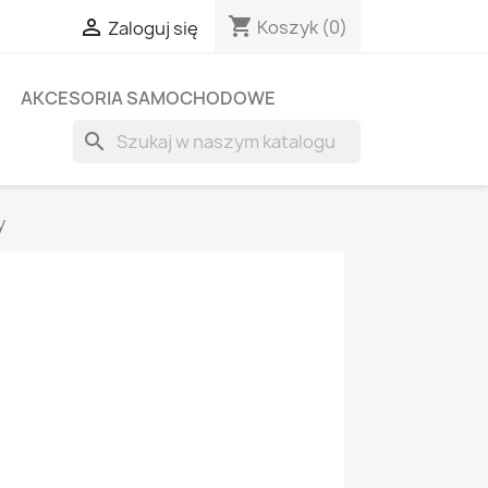
shopping_cart

Koszyk
(0)
Zaloguj się
AKCESORIA SAMOCHODOWE
search
y