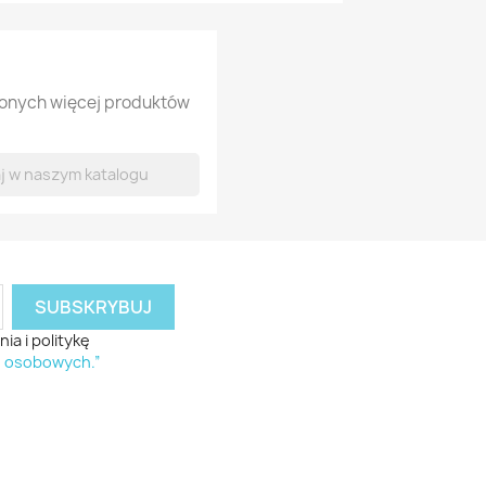
lonych więcej produktów
a i politykę
h osobowych.”