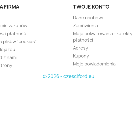
A FIRMA
TWOJE KONTO
Dane osobowe
amin zakupów
Zamówienia
a i płatność
Moje pokwitowania - korekty
płatności
ka plików "cookies"
Adresy
dojazdu
Kupony
t z nami
Moje powiadomienia
strony
© 2026 - czesciford.eu