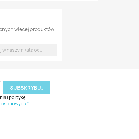
lonych więcej produktów
a i politykę
h osobowych.”