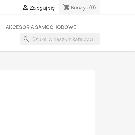
shopping_cart

Koszyk
(0)
Zaloguj się
AKCESORIA SAMOCHODOWE
search