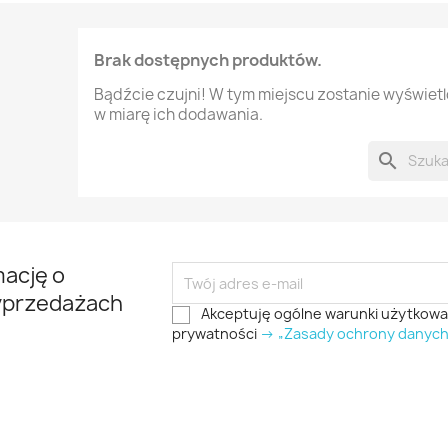
Brak dostępnych produktów.
Bądźcie czujni! W tym miejscu zostanie wyświet
w miarę ich dodawania.
search
mację o
yprzedażach
Akceptuję ogólne warunki użytkowani
prywatności
-> „Zasady ochrony danyc