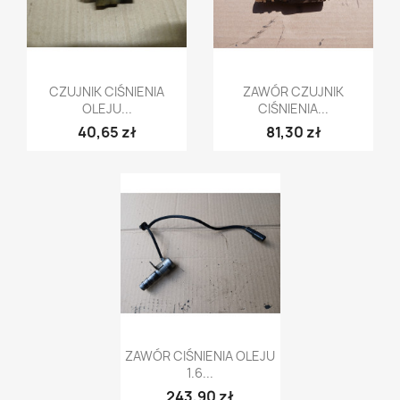
Szybki podgląd
Szybki podgląd


CZUJNIK CIŚNIENIA
ZAWÓR CZUJNIK
OLEJU...
CIŚNIENIA...
40,65 zł
81,30 zł
Szybki podgląd

ZAWÓR CIŚNIENIA OLEJU
1.6...
243,90 zł