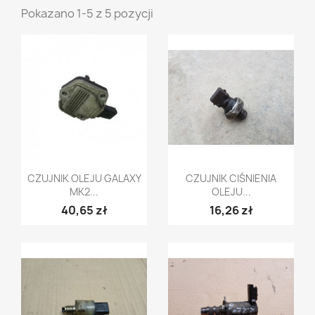
Pokazano 1-5 z 5 pozycji
Szybki podgląd
Szybki podgląd


CZUJNIK OLEJU GALAXY
CZUJNIK CIŚNIENIA
MK2...
OLEJU...
40,65 zł
16,26 zł