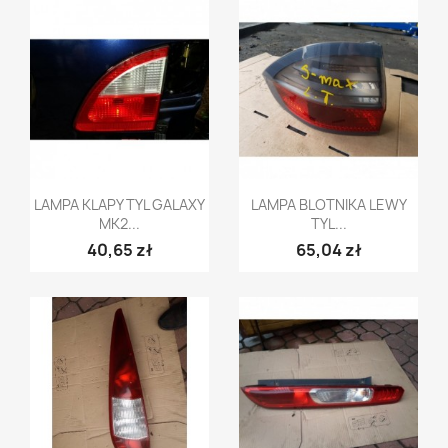
Szybki podgląd
Szybki podgląd


LAMPA KLAPY TYL GALAXY
LAMPA BLOTNIKA LEWY
MK2...
TYL...
40,65 zł
65,04 zł