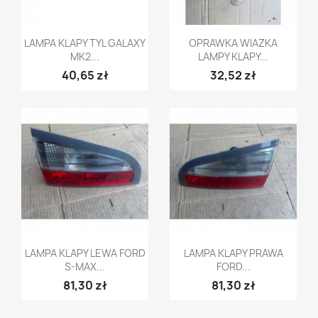
Szybki podgląd
Szybki podgląd


LAMPA KLAPY TYL GALAXY
OPRAWKA WIAZKA
MK2...
LAMPY KLAPY...
40,65 zł
32,52 zł
Szybki podgląd
Szybki podgląd


LAMPA KLAPY LEWA FORD
LAMPA KLAPY PRAWA
S-MAX...
FORD...
81,30 zł
81,30 zł