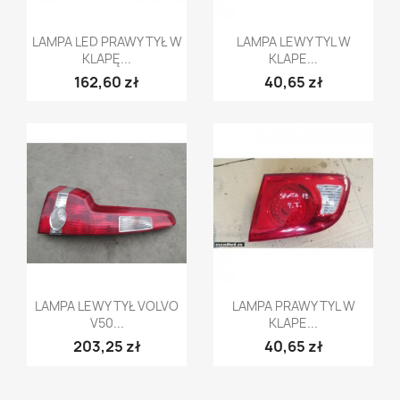
Szybki podgląd
Szybki podgląd


LAMPA LED PRAWY TYŁ W
LAMPA LEWY TYL W
KLAPĘ...
KLAPE...
162,60 zł
40,65 zł
Szybki podgląd
Szybki podgląd


LAMPA LEWY TYŁ VOLVO
LAMPA PRAWY TYL W
V50...
KLAPE...
203,25 zł
40,65 zł