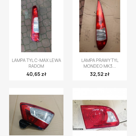
Szybki podgląd
Szybki podgląd


LAMPA TYL C-MAX LEWA
LAMPA PRAWY TYL
RADOM
MONDEO MK3...
40,65 zł
32,52 zł