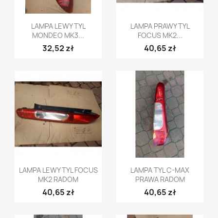
Szybki podgląd
Szybki podgląd


LAMPA LEWY TYL
LAMPA PRAWY TYL
MONDEO MK3...
FOCUS MK2...
32,52 zł
40,65 zł
Szybki podgląd
Szybki podgląd


LAMPA LEWY TYL FOCUS
LAMPA TYL C-MAX
MK2 RADOM
PRAWA RADOM
40,65 zł
40,65 zł