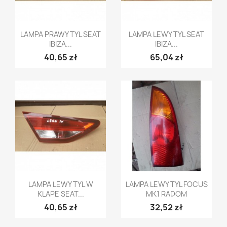
Szybki podgląd
Szybki podgląd


LAMPA PRAWY TYL SEAT
LAMPA LEWY TYL SEAT
IBIZA...
IBIZA...
40,65 zł
65,04 zł
Szybki podgląd
Szybki podgląd


LAMPA LEWY TYL W
LAMPA LEWY TYL FOCUS
KLAPE SEAT...
MK1 RADOM
40,65 zł
32,52 zł