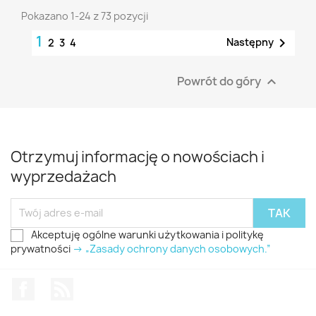
Pokazano 1-24 z 73 pozycji
1

Następny
2
3
4
Powrót do góry

Otrzymuj informację o nowościach i
wyprzedażach
Akceptuję ogólne warunki użytkowania i politykę
prywatności
-> „Zasady ochrony danych osobowych.”
Facebook
Rss