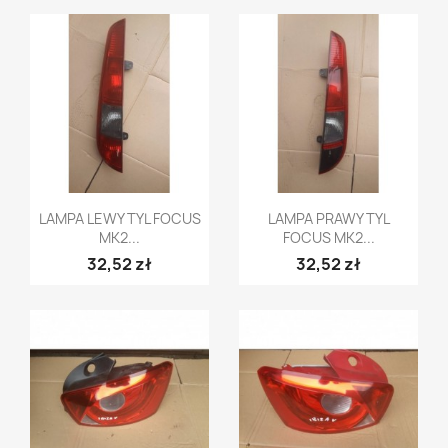
Szybki podgląd
Szybki podgląd


LAMPA LEWY TYL FOCUS
LAMPA PRAWY TYL
MK2...
FOCUS MK2...
32,52 zł
32,52 zł