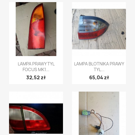
Szybki podgląd
Szybki podgląd


LAMPA PRAWY TYL
LAMPA BLOTNIKA PRAWY
FOCUS MK1...
TYL...
32,52 zł
65,04 zł