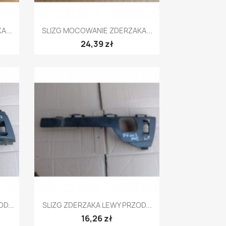
Szybki podgląd

...
SLIZG MOCOWANIE ZDERZAKA...
24,39 zł
Szybki podgląd

D...
SLIZG ZDERZAKA LEWY PRZOD...
16,26 zł