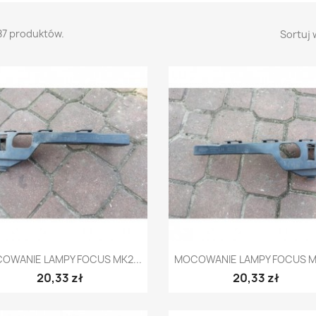
87 produktów.
Sortuj 
Szybki podgląd
Szybki podgląd


OWANIE LAMPY FOCUS MK2...
MOCOWANIE LAMPY FOCUS MK
20,33 zł
20,33 zł