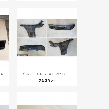
Szybki podgląd

...
ŚLIZG ZDERZAKA LEWY TYŁ...
24,39 zł