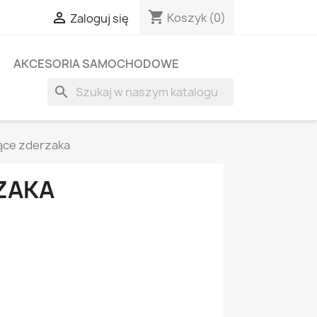
shopping_cart

Koszyk
(0)
Zaloguj się
AKCESORIA SAMOCHODOWE
search
ące zderzaka
ZAKA