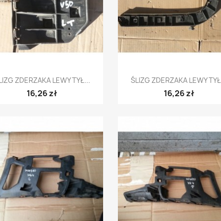
Szybki podgląd
Szybki podgląd


LIZG ZDERZAKA LEWY TYŁ...
ŚLIZG ZDERZAKA LEWY TYŁ.
16,26 zł
16,26 zł