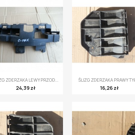
Szybki podgląd
Szybki podgląd


ZG ZDERZAKA LEWY PRZOD...
ŚLIZG ZDERZAKA PRAWY TYŁ
24,39 zł
16,26 zł