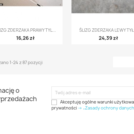
Szybki podgląd
Szybki podgląd


IZG ZDERZAKA PRAWY TYL...
ŚLIZG ZDERZAKA LEWY TYŁ.
16,26 zł
24,39 zł
ano 1-24 z 87 pozycji
mację o
yprzedażach
Akceptuję ogólne warunki użytkowani
prywatności
-> „Zasady ochrony danyc