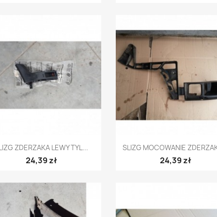
Szybki podgląd
Szybki podgląd


LIZG ZDERZAKA LEWY TYL...
SLIZG MOCOWANIE ZDERZAKA
24,39 zł
24,39 zł