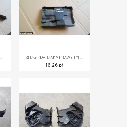
Szybki podgląd

..
SLIZG ZDERZAKA PRAWY TYL...
16,26 zł