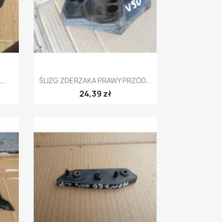
Szybki podgląd

..
ŚLIZG ZDERZAKA PRAWY PRZÓD...
24,39 zł