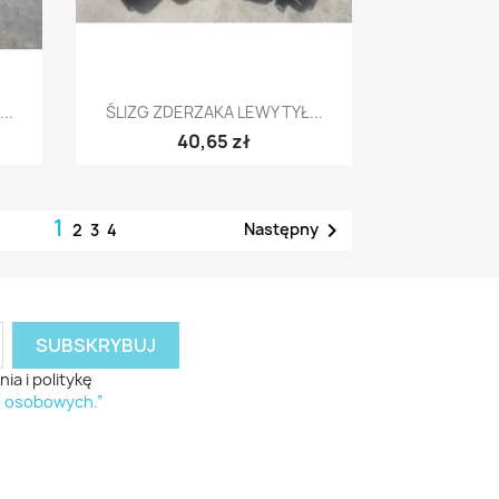
Szybki podgląd

..
ŚLIZG ZDERZAKA LEWY TYŁ...
40,65 zł
1

Następny
2
3
4
a i politykę
h osobowych.”