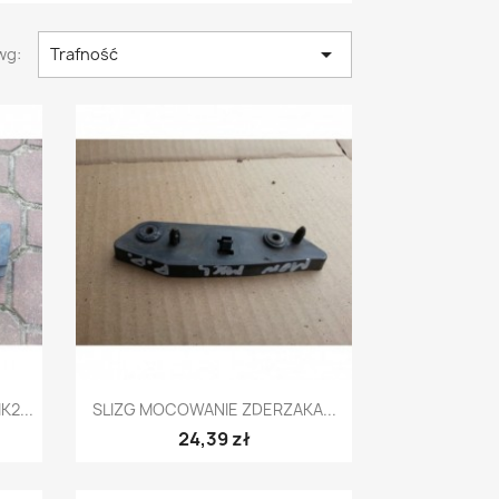

wg:
Trafność
Szybki podgląd

2...
SLIZG MOCOWANIE ZDERZAKA...
24,39 zł