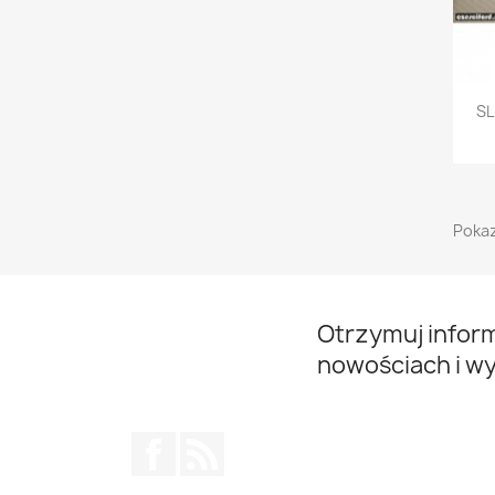
SL
Pokaz
Otrzymuj infor
nowościach i w
Facebook
Rss