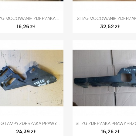
Szybki podgląd
Szybki podgląd


IZG MOCOWANIE ZDERZAKA...
SLIZG MOCOWANIE ZDERZAKA
16,26 zł
32,52 zł
Szybki podgląd
Szybki podgląd


ZG LAMPY ZDERZAKA PRAWY...
SLIZG ZDERZAKA PRAWY PRZO
24,39 zł
16,26 zł