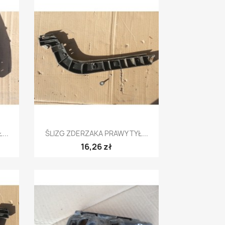
Szybki podgląd

...
ŚLIZG ZDERZAKA PRAWY TYŁ...
16,26 zł