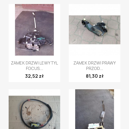
Szybki podgląd
Szybki podgląd


ZAMEK DRZWI LEWY TYL
ZAMEK DRZWI PRAWY
FOCUS...
PRZOD...
32,52 zł
81,30 zł