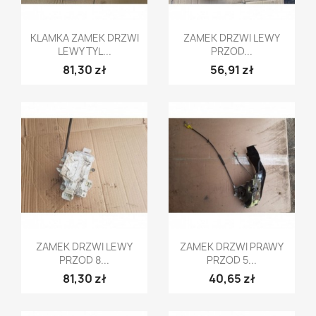
Szybki podgląd
Szybki podgląd


KLAMKA ZAMEK DRZWI
ZAMEK DRZWI LEWY
LEWY TYL...
PRZOD...
81,30 zł
56,91 zł
Szybki podgląd
Szybki podgląd


ZAMEK DRZWI LEWY
ZAMEK DRZWI PRAWY
PRZOD 8...
PRZOD 5...
81,30 zł
40,65 zł