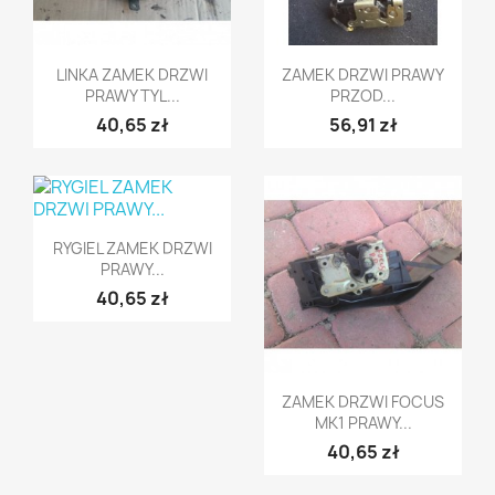
Szybki podgląd
Szybki podgląd


LINKA ZAMEK DRZWI
ZAMEK DRZWI PRAWY
PRAWY TYL...
PRZOD...
40,65 zł
56,91 zł
Szybki podgląd

RYGIEL ZAMEK DRZWI
PRAWY...
40,65 zł
Szybki podgląd

ZAMEK DRZWI FOCUS
MK1 PRAWY...
40,65 zł