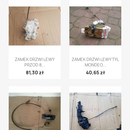
Szybki podgląd
Szybki podgląd


ZAMEK DRZWI LEWY
ZAMEK DRZWI LEWY TYL
PRZOD 8...
MONDEO...
81,30 zł
40,65 zł