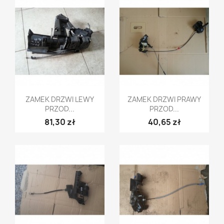
Szybki podgląd
Szybki podgląd


ZAMEK DRZWI LEWY
ZAMEK DRZWI PRAWY
PRZOD...
PRZOD...
81,30 zł
40,65 zł