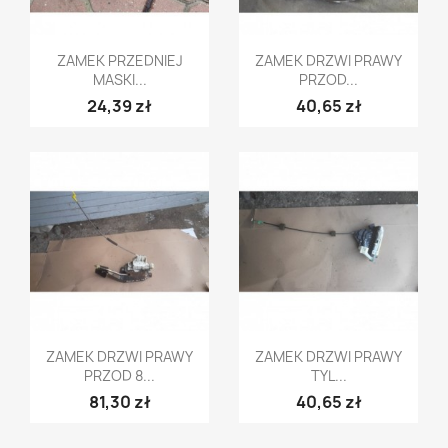
Szybki podgląd
Szybki podgląd


ZAMEK PRZEDNIEJ
ZAMEK DRZWI PRAWY
MASKI...
PRZOD...
24,39 zł
40,65 zł
Szybki podgląd
Szybki podgląd


ZAMEK DRZWI PRAWY
ZAMEK DRZWI PRAWY
PRZOD 8...
TYL...
81,30 zł
40,65 zł