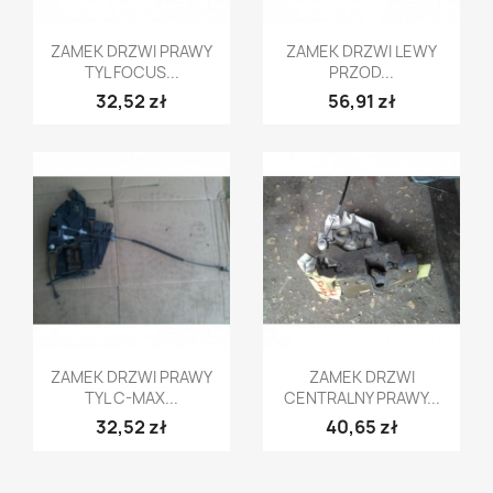
Szybki podgląd
Szybki podgląd


ZAMEK DRZWI PRAWY
ZAMEK DRZWI LEWY
TYL FOCUS...
PRZOD...
32,52 zł
56,91 zł
Szybki podgląd
Szybki podgląd


ZAMEK DRZWI PRAWY
ZAMEK DRZWI
TYL C-MAX...
CENTRALNY PRAWY...
32,52 zł
40,65 zł