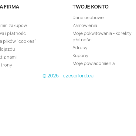
A FIRMA
TWOJE KONTO
Dane osobowe
amin zakupów
Zamówienia
a i płatność
Moje pokwitowania - korekty
płatności
ka plików "cookies"
Adresy
dojazdu
Kupony
t z nami
Moje powiadomienia
strony
© 2026 - czesciford.eu