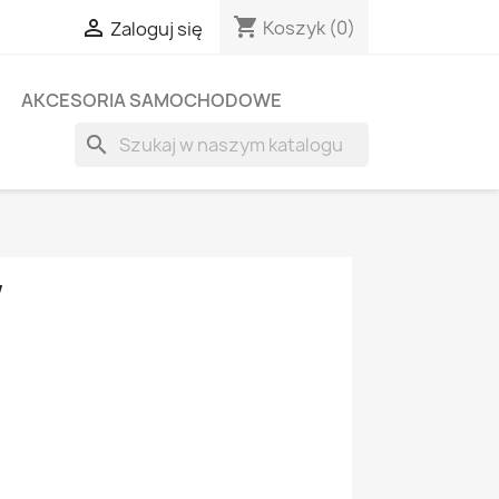
shopping_cart

Koszyk
(0)
Zaloguj się
AKCESORIA SAMOCHODOWE
search
W