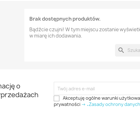
Brak dostępnych produktów.
Bądźcie czujni! W tym miejscu zostanie wyświet
w miarę ich dodawania.
search
mację o
yprzedażach
Akceptuję ogólne warunki użytkowani
prywatności
-> „Zasady ochrony danyc