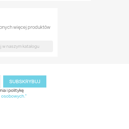
lonych więcej produktów
a i politykę
h osobowych.”